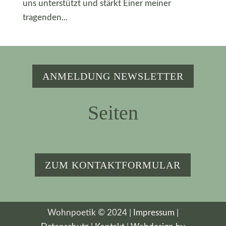
uns unterstützt und stärkt Einer meiner
tragenden...
ANMELDUNG NEWSLETTER
Seiten
ZUM KONTAKTFORMULAR
Wohnpoetik © 2024 |
Impressum
|