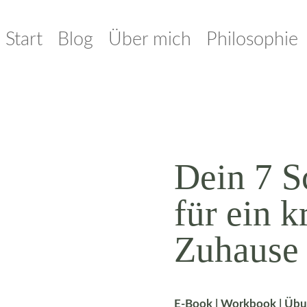
Start
Blog
Über mich
Philosophie
Dein 7 S
für ein k
Zuhause
E-Book | Workbook | Üb