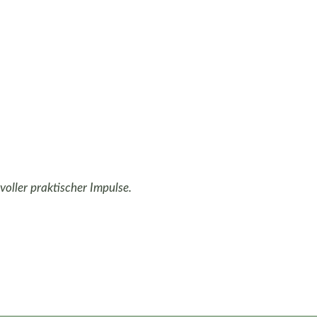
voller praktischer Impulse.
Kontakt
✉️
whm@wohnpoetik.