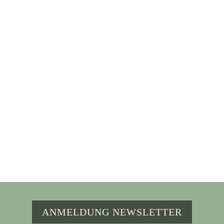
Themengebieten zusammen. Als
Architektin setze ich mich seit über 15
Jahren mit dem Thema Wohnen und
Bauen auseinander und seit 14 Jahren als
berufstätige dreifach Mutter, darunter
Zwillingsjungen, auch „zwangsläufig“ viel
mit Achtsamkeit, um im Alltag zu
funktionieren.
ANMELDUNG NEWSLETTER