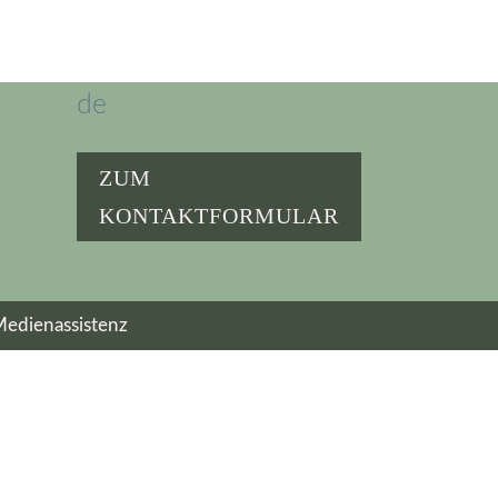
✉️
whm@wohnpoetik.
de
ZUM
KONTAKTFORMULAR
edienassistenz