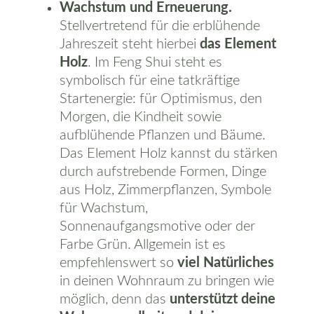
Wachstum und Erneuerung.
Stellvertretend für die erblühende
Über mich
Jahreszeit steht hierbei
das Element
Philosophie
Holz
. Im Feng Shui steht es
symbolisch für eine tatkräftige
Startenergie: für Optimismus, den
Kontakt
Morgen, die Kindheit sowie
aufblühende Pflanzen und Bäume.
✉️
whm@wohnpoetik.de
Das Element Holz kannst du stärken
durch aufstrebende Formen, Dinge
aus Holz, Zimmerpflanzen, Symbole
ZUM KONTAKTFORMULAR
für Wachstum,
Sonnenaufgangsmotive oder der
Farbe Grün. Allgemein ist es
Wohnpoetik © 2024 |
Impressum
|
empfehlenswert so
viel Natürliches
Datenschutz
|
Kontakt
|
Webdesign by
in deinen Wohnraum zu bringen wie
möglich, denn das
Medienassistenz
unterstützt deine