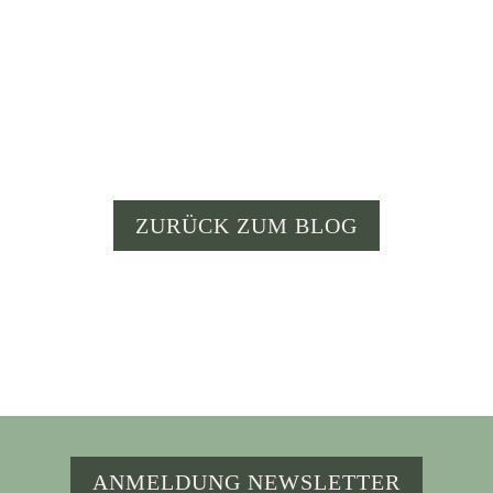
Zwillingsjungen, auch „zwangsläufig“ viel
mit Achtsamkeit, um im Alltag zu
funktionieren.
ZURÜCK ZUM BLOG
ANMELDUNG NEWSLETTER